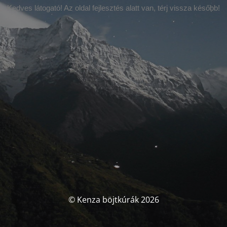
Kedves látogató! Az oldal fejlesztés alatt van, térj vissza később!
© Kenza böjtkúrák 2026